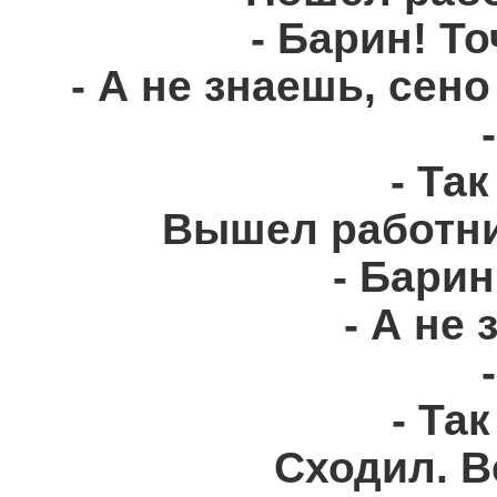
- Барин! Т
- А не знаешь, сен
- Так
Вышел работни
- Барин
- А не
- Так
Сходил. В