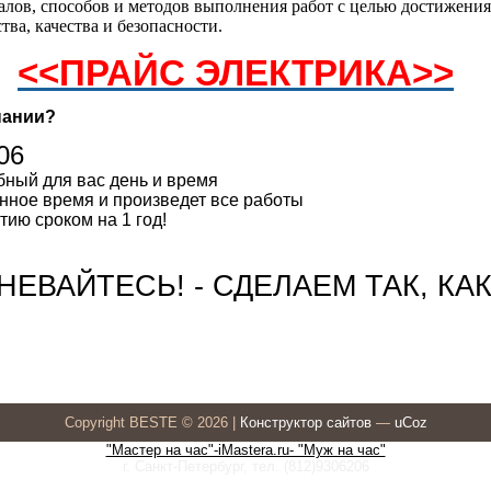
алов, способов и методов выполнения работ с целью достижения
ва, качества и безопасности.
<<ПРАЙС ЭЛЕКТРИКА>>
пании?
06
бный для вас день и время
енное время и произведет все работы
ию сроком на 1 год!
ЕВАЙТЕСЬ! - СДЕЛАЕМ ТАК, КАК
Copyright BESTE © 2026
|
Конструктор сайтов
—
uCoz
"Мастер на час"-iMastera.ru- "Муж на час"
г. Санкт-Петербург, тел. (812)9306206