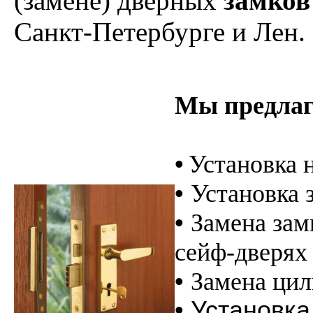
(замене) дверных
замков
Санкт-Петербурге и Лен.
Мы предлаг
•
Установка 
•
Установка 
•
Замена зам
сейф-дверях
•
Замена цил
• Установк