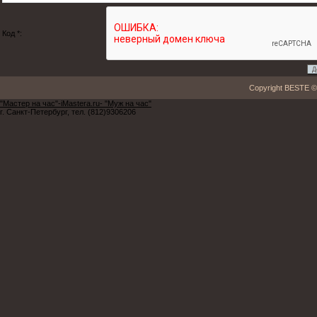
Код *:
Copyright BESTE ©
"Мастер на час"-iMastera.ru- "Муж на час"
г. Санкт-Петербург, тел. (812)9306206