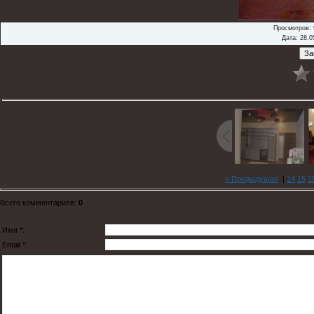
Просмотров
:
Дата
: 28.0
« Предыдущая
|
14
15
1
Всего комментариев
:
0
Имя *:
Email *: